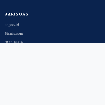
JARINGAN
espos.id
Bisnis.com
Star Jogja
© 2026 Harian Jogja. Hak cipta dilindungi.