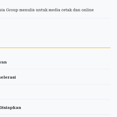
esia Group menulis untuk media cetak dan online
wan
selerasi
Disiapkan