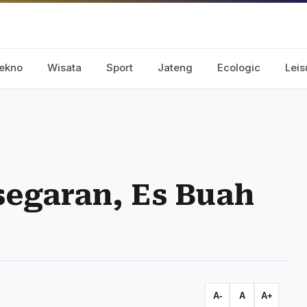
ekno
Wisata
Sport
Jateng
Ecologic
Leis
egaran, Es Buah
A-
A
A+