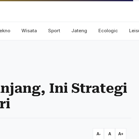
ekno
Wisata
Sport
Jateng
Ecologic
Leis
njang, Ini Strategi
ri
A-
A
A+