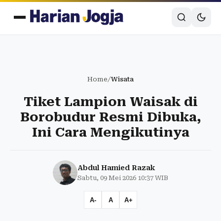
Home
/
Wisata
Tiket Lampion Waisak di
Borobudur Resmi Dibuka,
Ini Cara Mengikutinya
Abdul Hamied Razak
Sabtu, 09 Mei 2026 10:37 WIB
A-
A
A+