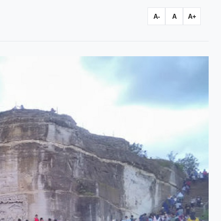
A-
A
A+