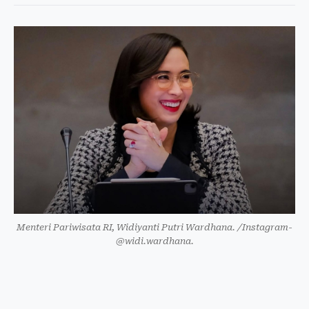
Menteri Pariwisata RI, Widiyanti Putri Wardhana. /
Instagram-
@widi.wardhana
.