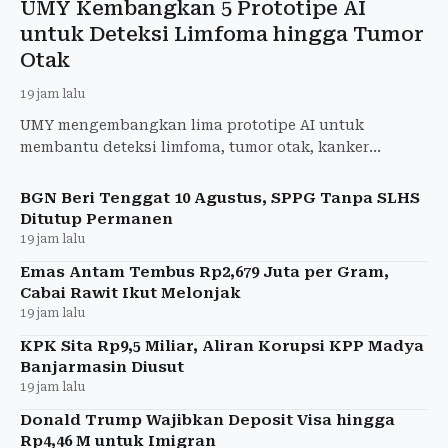
UMY Kembangkan 5 Prototipe AI
untuk Deteksi Limfoma hingga Tumor
Otak
19 jam lalu
UMY mengembangkan lima prototipe AI untuk
membantu deteksi limfoma, tumor otak, kanker
payudara, penyakit jantung, dan stres.
BGN Beri Tenggat 10 Agustus, SPPG Tanpa SLHS
Ditutup Permanen
19 jam lalu
Emas Antam Tembus Rp2,679 Juta per Gram,
Cabai Rawit Ikut Melonjak
19 jam lalu
KPK Sita Rp9,5 Miliar, Aliran Korupsi KPP Madya
Banjarmasin Diusut
19 jam lalu
Donald Trump Wajibkan Deposit Visa hingga
Rp4,46 M untuk Imigran