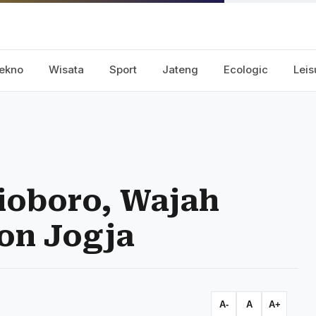
ekno
Wisata
Sport
Jateng
Ecologic
Leis
ioboro, Wajah
on Jogja
A-
A
A+