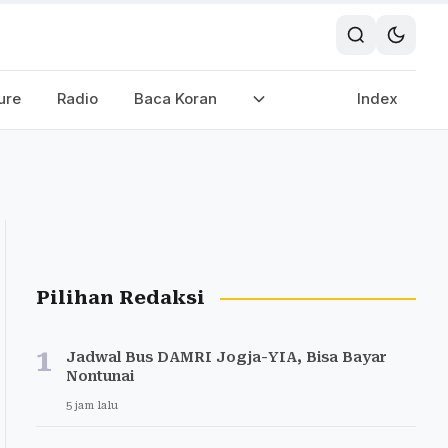
ure
Radio
Baca Koran
Index
Pilihan Redaksi
1
Jadwal Bus DAMRI Jogja-YIA, Bisa Bayar
Nontunai
5 jam lalu