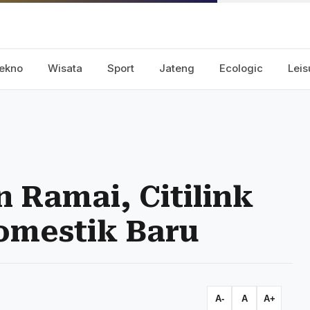
ekno
Wisata
Sport
Jateng
Ecologic
Leis
 Ramai, Citilink
omestik Baru
A-
A
A+