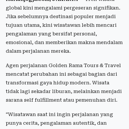
global kini mengalami pergeseran signifikan.
Jika sebelumnya destinasi populer menjadi
tujuan utama, kini wisatawan lebih mencari
pengalaman yang bersifat personal,
emosional, dan memberikan makna mendalam
dalam perjalanan mereka.
Agen perjalanan Golden Rama Tours & Travel
mencatat perubahan ini sebagai bagian dari
transformasi gaya hidup modern. Wisata
tidak lagi sekadar liburan, melainkan menjadi
sarana self fulfillment atau pemenuhan diri.
“Wisatawan saat ini ingin perjalanan yang
punya cerita, pengalaman autentik, dan