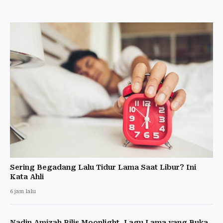
Sering Begadang Lalu Tidur Lama Saat Libur? Ini
Kata Ahli
6 jam lalu
Nadin Amizah Rilis Moonlight, Lagu Lama yang Buka