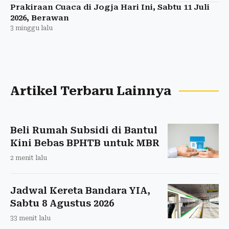
Prakiraan Cuaca di Jogja Hari Ini, Sabtu 11 Juli
2026, Berawan
3 minggu lalu
Artikel Terbaru Lainnya
Beli Rumah Subsidi di Bantul
Kini Bebas BPHTB untuk MBR
2 menit lalu
Jadwal Kereta Bandara YIA,
Sabtu 8 Agustus 2026
33 menit lalu