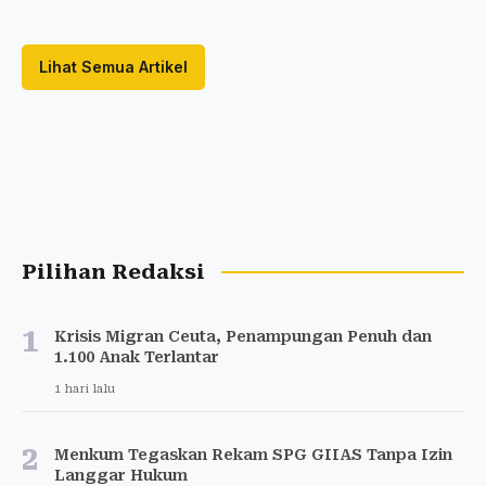
Lihat Semua Artikel
Pilihan Redaksi
1
Krisis Migran Ceuta, Penampungan Penuh dan
1.100 Anak Terlantar
1 hari lalu
2
Menkum Tegaskan Rekam SPG GIIAS Tanpa Izin
Langgar Hukum