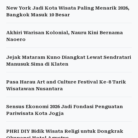
New York Jadi Kota Wisata Paling Menarik 2026,
Bangkok Masuk 10 Besar
Akhiri Warisan Kolonial, Nauru Kini Bernama
Naoero
Jejak Mataram Kuno Diangkat Lewat Sendratari
Manusuk Sima di Klaten
Pasa Harau Art and Culture Festival Ke-8 Tarik
Wisatawan Nusantara
Sensus Ekonomi 2026 Jadi Fondasi Penguatan
Pariwisata Kota Jogja
PHRI DIY Bidik Wisata Religi untuk Dongkrak