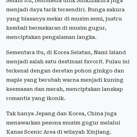
Selain itu, fenomena unik Shikizakura juga
menjadi daya tarik tersendiri. Bunga sakura
yang biasanya mekar di musim semi, justru
kembali bermekaran di musim gugur,
menciptakan pengalaman langka.
Sementara itu, di Korea Selatan, Nami Island
menjadi salah satu destinasi favorit. Pulau ini
terkenal dengan deretan pohon ginkgo dan
maple yang berubah warna menjadi kuning
keemasan dan merah, menciptakan lanskap
romantis yang ikonik.
Tak hanya Jepang dan Korea, China juga
menawarkan pesona musim gugur melalui
Kanas Scenic Area di wilayah Xinjiang.