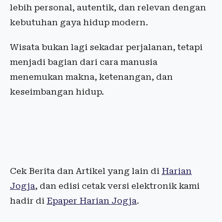
lebih personal, autentik, dan relevan dengan
kebutuhan gaya hidup modern.
Wisata bukan lagi sekadar perjalanan, tetapi
menjadi bagian dari cara manusia
menemukan makna, ketenangan, dan
keseimbangan hidup.
Cek Berita dan Artikel yang lain di
Harian
Jogja
, dan edisi cetak versi elektronik kami
hadir di
Epaper Harian Jogja
.