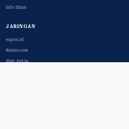
Info Iklan
JARINGAN
espos.id
Bisnis.com
Star Jogja